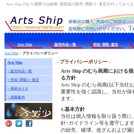
Arts Ship のむら画廊では絵画･美術品の販売･買取り･査定を行っており
Arts Ship
販売作品一覧
売却･買取･査定
Arts Ship
>
プライバシーポリシー
- プライバシーポリシー -
Arts Ship
Arts Ship のむら画廊にお
> 販売作品一覧
る方針
> 売却･買取り･査定
Arts Ship のむら画廊(以
> 美術ガイド
重要性を強く認識し、当社が保
> 画廊案内
ます。
1.基本方針
当社は個人情報を取り扱う際に
針･ガイドライン等を遵守しま
の紛失、破壊、改ざんおよび漏